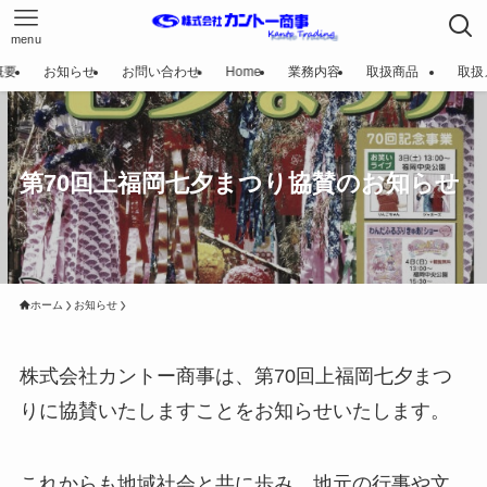
menu
概要
お知らせ
お問い合わせ
Home
業務内容
取扱商品
取扱
第70回上福岡七夕まつり協賛のお知らせ
ホーム
お知らせ
株式会社カントー商事は、第70回上福岡七夕まつ
りに協賛いたしますことをお知らせいたします。
これからも地域社会と共に歩み、地元の行事や文