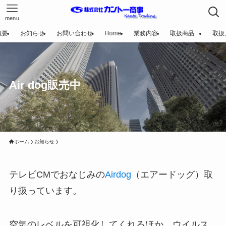
menu
概要
お知らせ
お問い合わせ
Home
業務内容
取扱商品
取扱
Air dog販売中
ホーム
お知らせ
テレビCMでおなじみの
Airdog
（エアードッグ）取
り扱っています。
空気のレベルを可視化してくれるほか、ウイルス